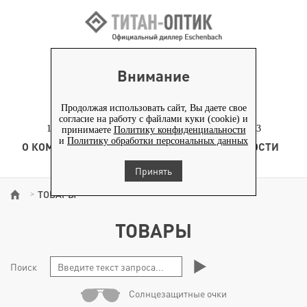
ВХОД ПАРТНЕРАМ
Внимание
+7 (919) 772-40-20
+7 (495) 653-82-70
Продолжая использовать сайт, Вы даете свое
согласие на работу с файлами куки (cookie) и
117186, г. Москва, Севастопольский проспект, д. 23
принимаете
Политику конфиденциальности
и
Политику обработки персональных данных
О КОМПАНИИ
ТОВАРЫ
ТЕХНОЛОГИЯ
НОВОСТИ
КОНТЕНТ
Принять
ТОВАРЫ
>
ТОВАРЫ
Поиск
Солнцезащитные очки