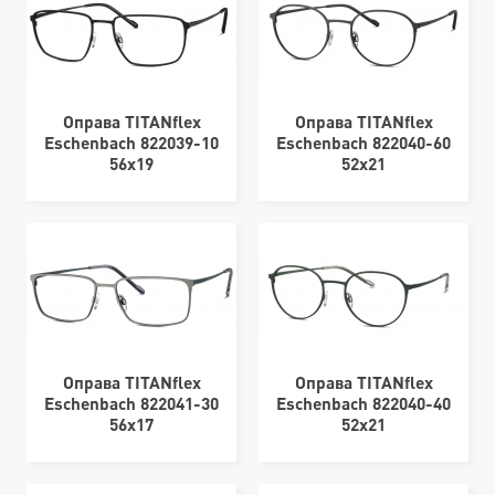
Оправа TITANflex
Оправа TITANflex
Eschenbach 822039-10
Eschenbach 822040-60
56х19
52х21
Оправа TITANflex
Оправа TITANflex
Eschenbach 822041-30
Eschenbach 822040-40
56х17
52х21