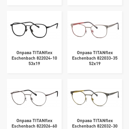
Оправа TITANflex
Оправа TITANflex
Eschenbach 822024-10
Eschenbach 822033-35
53х19
52х19
Оправа TITANflex
Оправа TITANflex
Eschenbach 822026-60
Eschenbach 822032-30