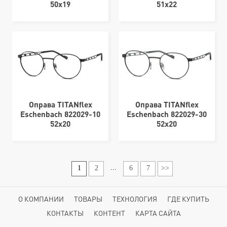
50х19
51х22
Оправа TITANflex
Оправа TITANflex
Eschenbach 822029-10
Eschenbach 822029-30
52х20
52х20
...
1
2
6
7
>>
О КОМПАНИИ
ТОВАРЫ
ТЕХНОЛОГИЯ
ГДЕ КУПИТЬ
КОНТАКТЫ
КОНТЕНТ
КАРТА САЙТА