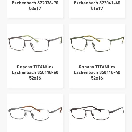
Eschenbach 822036-70
Eschenbach 822041-40
53х17
56х17
Оправа TITANflex
Оправа TITANflex
Eschenbach 850118-60
Eschenbach 850118-40
52х16
52х16