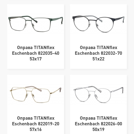
Оправа TITANflex
Оправа TITANflex
Eschenbach 822035-40
Eschenbach 822032-70
53х17
51х22
Оправа TITANflex
Оправа TITANflex
Eschenbach 822019-20
Eschenbach 822026-00
57х16
50х19