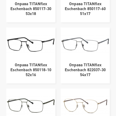
Оправа TITANflex
Оправа TITANflex
Eschenbach 850117-30
Eschenbach 850117-60
53х18
51х17
Оправа TITANflex
Оправа TITANflex
Eschenbach 850118-10
Eschenbach 822037-30
52х16
54х17