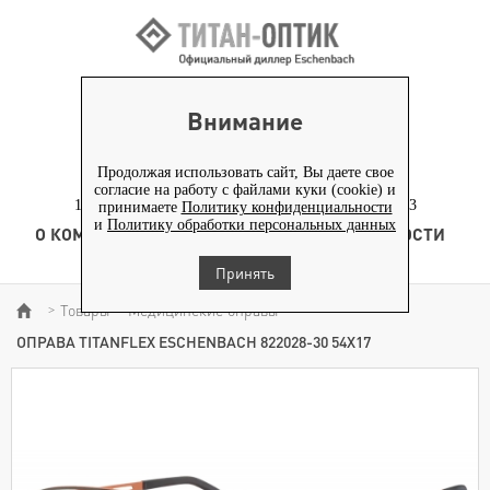
ВХОД ПАРТНЕРАМ
Внимание
+7 (919) 772-40-20
+7 (495) 653-82-70
Продолжая использовать сайт, Вы даете свое
согласие на работу с файлами куки (cookie) и
117186, г. Москва, Севастопольский проспект, д. 23
принимаете
Политику конфиденциальности
и
Политику обработки персональных данных
О КОМПАНИИ
ТОВАРЫ
ТЕХНОЛОГИЯ
НОВОСТИ
КОНТЕНТ
Принять
Товары
Медицинские оправы
>
>
>
ОПРАВА TITANFLEX ESCHENBACH 822028-30 54Х17