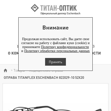
ВХОД ПАРТНЕРАМ
Внимание
+7 (919) 772-40-20
+7 (495) 653-82-70
Продолжая использовать сайт, Вы даете свое
согласие на работу с файлами куки (cookie) и
117186, г. Москва, Севастопольский проспект, д. 23
принимаете
Политику конфиденциальности
и
Политику обработки персональных данных
О КОМПАНИИ
ТОВАРЫ
ТЕХНОЛОГИЯ
НОВОСТИ
КОНТЕНТ
Принять
Товары
Медицинские оправы
>
>
>
ОПРАВА TITANFLEX ESCHENBACH 822029-10 52Х20