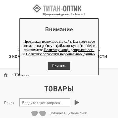
ВХОД ПАРТНЕРАМ
Внимание
+7 (919) 772-40-20
+7 (495) 653-82-70
Продолжая использовать сайт, Вы даете свое
согласие на работу с файлами куки (cookie) и
117186, г. Москва, Севастопольский проспект, д. 23
принимаете
Политику конфиденциальности
и
Политику обработки персональных данных
О КОМПАНИИ
ТОВАРЫ
ТЕХНОЛОГИЯ
НОВОСТИ
КОНТЕНТ
Принять
ТОВАРЫ
>
ТОВАРЫ
Поиск
Солнцезащитные очки