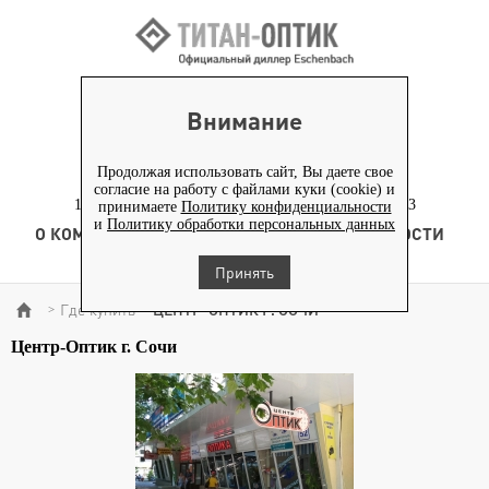
ВХОД ПАРТНЕРАМ
Внимание
+7 (919) 772-40-20
+7 (495) 653-82-70
Продолжая использовать сайт, Вы даете свое
согласие на работу с файлами куки (cookie) и
117186, г. Москва, Севастопольский проспект, д. 23
принимаете
Политику конфиденциальности
и
Политику обработки персональных данных
О КОМПАНИИ
ТОВАРЫ
ТЕХНОЛОГИЯ
НОВОСТИ
КОНТЕНТ
Принять
Где купить
ЦЕНТР-ОПТИК Г. СОЧИ
>
>
Центр-Оптик г. Сочи