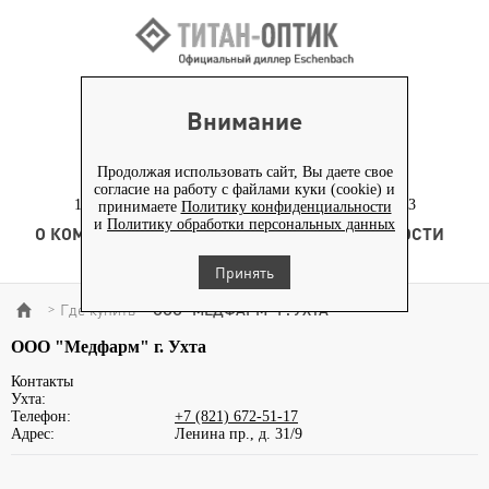
ВХОД ПАРТНЕРАМ
Внимание
+7 (919) 772-40-20
+7 (495) 653-82-70
Продолжая использовать сайт, Вы даете свое
согласие на работу с файлами куки (cookie) и
117186, г. Москва, Севастопольский проспект, д. 23
принимаете
Политику конфиденциальности
и
Политику обработки персональных данных
О КОМПАНИИ
ТОВАРЫ
ТЕХНОЛОГИЯ
НОВОСТИ
КОНТЕНТ
Принять
Где купить
ООО "МЕДФАРМ" Г. УХТА
>
>
ООО "Медфарм" г. Ухта
Контакты
Ухта:
Телефон:
+7 (821) 672-51-17
Адрес:
Ленина пр., д. 31/9