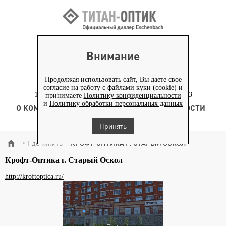
ВХОД ПАРТНЕРАМ
Внимание
+7 (919) 772-40-20
+7 (495) 653-82-70
Продолжая использовать сайт, Вы даете свое
согласие на работу с файлами куки (cookie) и
117186, г. Москва, Севастопольский проспект, д. 23
принимаете
Политику конфиденциальности
и
Политику обработки персональных данных
О КОМПАНИИ
ТОВАРЫ
ТЕХНОЛОГИЯ
НОВОСТИ
КОНТЕНТ
Принять
Где купить
КРОФТ-ОПТИКА Г. СТАРЫЙ ОСКОЛ
>
>
Крофт-Оптика г. Старый Оскол
http://kroftoptica.ru/