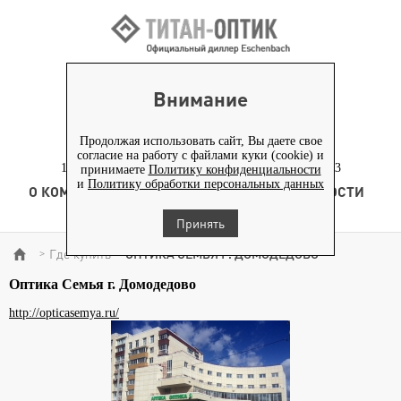
ВХОД ПАРТНЕРАМ
Внимание
+7 (919) 772-40-20
+7 (495) 653-82-70
Продолжая использовать сайт, Вы даете свое
согласие на работу с файлами куки (cookie) и
117186, г. Москва, Севастопольский проспект, д. 23
принимаете
Политику конфиденциальности
и
Политику обработки персональных данных
О КОМПАНИИ
ТОВАРЫ
ТЕХНОЛОГИЯ
НОВОСТИ
КОНТЕНТ
Принять
Где купить
ОПТИКА СЕМЬЯ Г. ДОМОДЕДОВО
>
>
Оптика Семья г. Домодедово
http://opticasemya.ru/