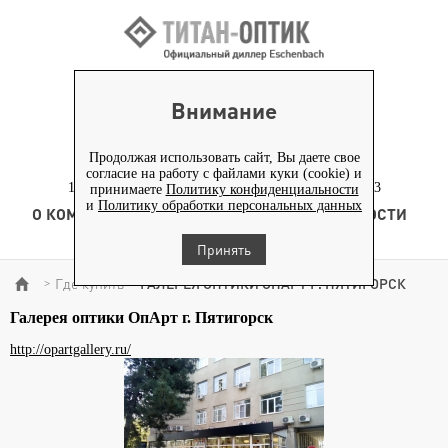
ВХОД ПАРТНЕРАМ
Внимание
+7 (919) 772-40-20
+7 (495) 653-82-70
Продолжая использовать сайт, Вы даете свое
согласие на работу с файлами куки (cookie) и
117186, г. Москва, Севастопольский проспект, д. 23
принимаете
Политику конфиденциальности
и
Политику обработки персональных данных
О КОМПАНИИ
ТОВАРЫ
ТЕХНОЛОГИЯ
НОВОСТИ
КОНТЕНТ
Принять
Где купить
ГАЛЕРЕЯ ОПТИКИ ОПАРТ Г. ПЯТИГОРСК
>
>
Галерея оптики ОпАрт г. Пятигорск
http://opartgallery.ru/