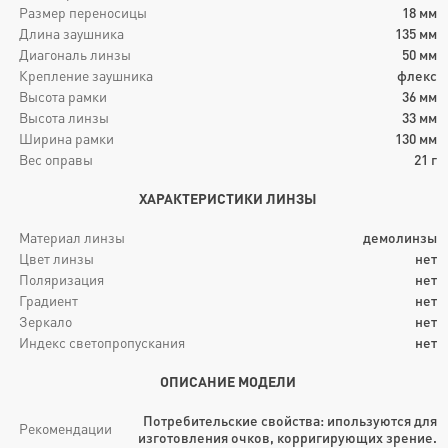
Размер переносицы
18
мм
Длина заушника
135
мм
Диагональ линзы
50
мм
Крепление заушника
флекс
Высота рамки
36
мм
Высота линзы
33
мм
Ширина рамки
130
мм
Вес оправы
21
г
ХАРАКТЕРИСТИКИ ЛИНЗЫ
Материал линзы
демолинзы
Цвет линзы
нет
Поляризация
нет
Градиент
нет
Зеркало
нет
Индекс светопропускания
нет
ОПИСАНИЕ МОДЕЛИ
Потребительские свойства: ипользуются для
Рекомендации
изготовления очков, корригирующих зрение.