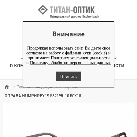
ВХОД ПАРТНЕРАМ
Внимание
+7 (919) 772-40-20
+7 (495) 653-82-70
Продолжая использовать сайт, Вы даете свое
согласие на работу с файлами куки (cookie) и
117186, г. Москва, Севастопольский проспект, д. 23
принимаете
Политику конфиденциальности
и
Политику обработки персональных данных
О КОМПАНИИ
ТОВАРЫ
ТЕХНОЛОГИЯ
НОВОСТИ
КОНТЕНТ
Принять
Товары
Медицинские оправы
>
>
>
ОПРАВА HUMPHREY`S 582195-10 50Х18