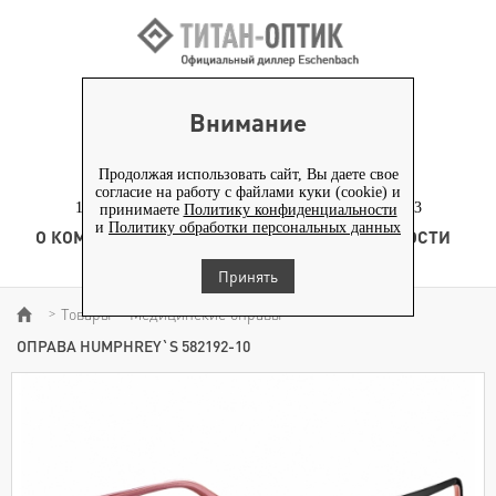
ВХОД ПАРТНЕРАМ
Внимание
+7 (919) 772-40-20
+7 (495) 653-82-70
Продолжая использовать сайт, Вы даете свое
согласие на работу с файлами куки (cookie) и
117186, г. Москва, Севастопольский проспект, д. 23
принимаете
Политику конфиденциальности
и
Политику обработки персональных данных
О КОМПАНИИ
ТОВАРЫ
ТЕХНОЛОГИЯ
НОВОСТИ
КОНТЕНТ
Принять
Товары
Медицинские оправы
>
>
>
ОПРАВА HUMPHREY`S 582192-10