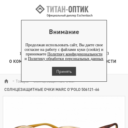
ВХОД ПАРТНЕРАМ
Внимание
+7 (919) 772-40-20
+7 (495) 653-82-70
Продолжая использовать сайт, Вы даете свое
согласие на работу с файлами куки (cookie) и
117186, г. Москва, Севастопольский проспект, д. 23
принимаете
Политику конфиденциальности
и
Политику обработки персональных данных
О КОМПАНИИ
ТОВАРЫ
ТЕХНОЛОГИЯ
НОВОСТИ
КОНТЕНТ
Принять
Товары
Солнцезащитные очки
>
>
>
СОЛНЦЕЗАЩИТНЫЕ ОЧКИ MARC O'POLO 506121-66