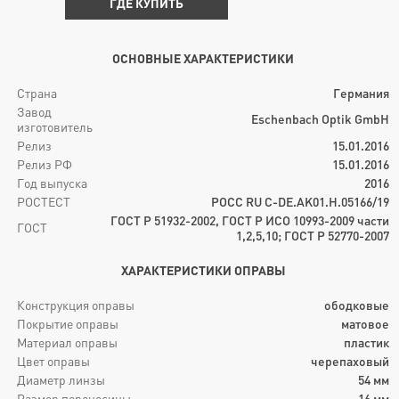
ГДЕ КУПИТЬ
ОСНОВНЫЕ ХАРАКТЕРИСТИКИ
Страна
Германия
Завод
Eschenbach Optik GmbH
изготовитель
Релиз
15.01.2016
Релиз РФ
15.01.2016
Год выпуска
2016
РОСТЕСТ
РОСС RU C-DE.AK01.H.05166/19
ГОСТ Р 51932-2002, ГОСТ Р ИСО 10993-2009 части
ГОСТ
1,2,5,10; ГОСТ Р 52770-2007
ХАРАКТЕРИСТИКИ ОПРАВЫ
Конструкция оправы
ободковые
Покрытие оправы
матовое
Материал оправы
пластик
Цвет оправы
черепаховый
Диаметр линзы
54
мм
Размер переносицы
16
мм