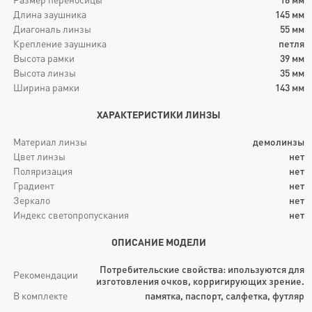
Длина заушника
145
мм
Диагональ линзы
55
мм
Крепление заушника
петля
Высота рамки
39
мм
Высота линзы
35
мм
Ширина рамки
143
мм
ХАРАКТЕРИСТИКИ ЛИНЗЫ
Материал линзы
демолинзы
Цвет линзы
нет
Поляризация
нет
Градиент
нет
Зеркало
нет
Индекс светопропускания
нет
ОПИСАНИЕ МОДЕЛИ
Потребительские свойства: ипользуются для
Рекомендации
изготовления очков, корригирующих зрение.
В комплекте
памятка, паспорт, салфетка, футляр