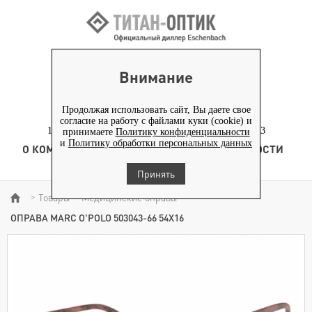
ВХОД ПАРТНЕРАМ
Внимание
+7 (919) 772-40-20
+7 (495) 653-82-70
Продолжая использовать сайт, Вы даете свое
согласие на работу с файлами куки (cookie) и
117186, г. Москва, Севастопольский проспект, д. 23
принимаете
Политику конфиденциальности
и
Политику обработки персональных данных
О КОМПАНИИ
ТОВАРЫ
ТЕХНОЛОГИЯ
НОВОСТИ
КОНТЕНТ
Принять
Товары
Медицинские оправы
>
>
>
ОПРАВА MARC O'POLO 503043-66 54X16