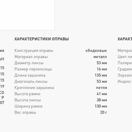
ХАРАКТЕРИСТИКИ ОПРАВЫ
ХАРАК
ия
Конструкция оправы
ободковые
Матери
Материал оправы
металл
Цвет л
bH
Диаметр линзы
53
мм
Поляри
015
Размер переносицы
16
мм
Градие
015
Длина заушника
135
мм
Зеркал
15
Диагональ линзы
53
мм
Индекс
19
Крепление заушника
петля
СО
Высота рамки
41
мм
Т Р
Высота линзы
38
мм
07
Ширина рамки
130
мм
Вес оправы
20
г