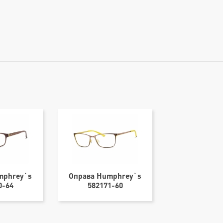
mphrey`s
Оправа Humphrey`s
Солнцезащит
0-64
582171-60
Marc O'Polo 