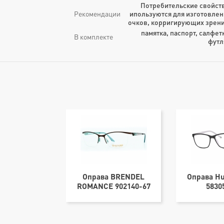
Потребительские свойств
Рекомендации
ипользуются для изготовлен
очков, корригирующих зрени
памятка, паспорт, салфет
В комплекте
футл
ANflex 3855-
Оправа BRENDEL
Оправа H
5618
ROMANCE 902140-67
5830