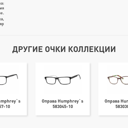
а:
ия
е.
ка,
яр
ДРУГИЕ ОЧКИ КОЛЛЕКЦИИ
umphrey`s
Оправа Humphrey`s
Оправа Hu
57-10
583045-10
58303