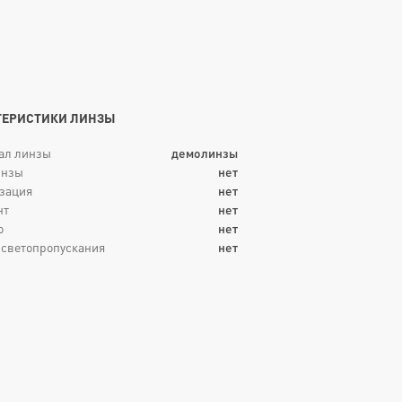
ТЕРИСТИКИ ЛИНЗЫ
ал линзы
демолинзы
инзы
нет
зация
нет
нт
нет
о
нет
 светопропускания
нет