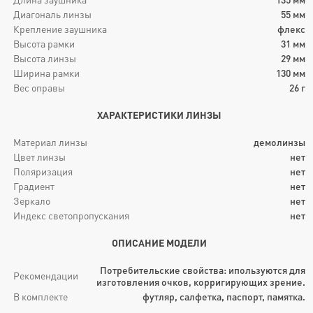
Диагональ линзы
55
мм
Крепление заушника
флекс
Высота рамки
31
мм
Высота линзы
29
мм
Ширина рамки
130
мм
Вес оправы
26
г
ХАРАКТЕРИСТИКИ ЛИНЗЫ
Материал линзы
демолинзы
Цвет линзы
нет
Поляризация
нет
Градиент
нет
Зеркало
нет
Индекс светопропускания
нет
ОПИСАНИЕ МОДЕЛИ
Потребительские свойства: ипользуются для
Рекомендации
изготовления очков, корригирующих зрение.
В комплекте
футляр, салфетка, паспорт, памятка.