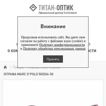
ВХОД ПАРТНЕРАМ
Внимание
+7 (919) 772-40-20
+7 (495) 653-82-70
Продолжая использовать сайт, Вы даете свое
согласие на работу с файлами куки (cookie) и
117186, г. Москва, Севастопольский проспект, д. 23
принимаете
Политику конфиденциальности
и
Политику обработки персональных данных
О КОМПАНИИ
ТОВАРЫ
ТЕХНОЛОГИЯ
НОВОСТИ
КОНТЕНТ
Принять
Товары
Медицинские оправы
>
>
>
ОПРАВА MARC O'POLO 502034-50