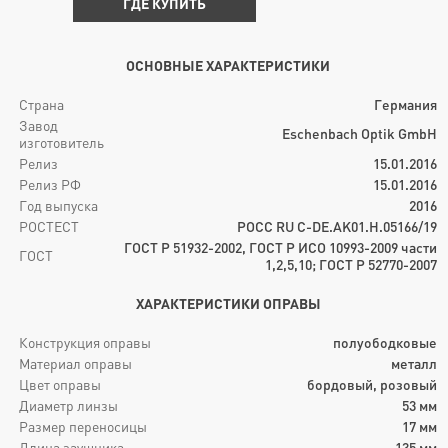
ГДЕ КУПИТЬ
ОСНОВНЫЕ ХАРАКТЕРИСТИКИ
Страна
Германия
Завод
Eschenbach Optik GmbH
изготовитель
Релиз
15.01.2016
Релиз РФ
15.01.2016
Год выпуска
2016
РОСТЕСТ
РОСС RU C-DE.AK01.H.05166/19
ГОСТ Р 51932-2002, ГОСТ Р ИСО 10993-2009 части
ГОСТ
1,2,5,10; ГОСТ Р 52770-2007
ХАРАКТЕРИСТИКИ ОПРАВЫ
Конструкция оправы
полуободковые
Материал оправы
металл
Цвет оправы
бордовый, розовый
Диаметр линзы
53
мм
Размер переносицы
17
мм
Длина заушника
135
мм