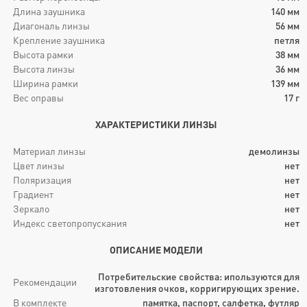
Длина заушника
140
мм
Диагональ линзы
56
мм
Крепление заушника
петля
Высота рамки
38
мм
Высота линзы
36
мм
Ширина рамки
139
мм
Вес оправы
17
г
ХАРАКТЕРИСТИКИ ЛИНЗЫ
Материал линзы
демолинзы
Цвет линзы
нет
Поляризация
нет
Градиент
нет
Зеркало
нет
Индекс светопропускания
нет
ОПИСАНИЕ МОДЕЛИ
Потребительские свойства: ипользуются для
Рекомендации
изготовления очков, корригирующих зрение.
В комплекте
памятка, паспорт, салфетка, футляр