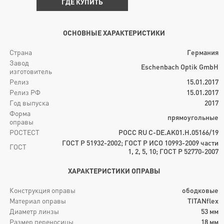
ГДЕ КУПИТЬ
ОСНОВНЫЕ ХАРАКТЕРИСТИКИ
Страна
Германия
Завод
Eschenbach Optik GmbH
изготовитель
Релиз
15.01.2017
Релиз РФ
15.01.2017
Год выпуска
2017
Форма
прямоугольные
оправы
РОСТЕСТ
РОСС RU C-DE.AK01.H.05166/19
ГОСТ Р 51932-2002; ГОСТ Р ИСО 10993-2009 части
ГОСТ
1, 2, 5, 10; ГОСТ Р 52770-2007
ХАРАКТЕРИСТИКИ ОПРАВЫ
Конструкция оправы
ободковые
Материал оправы
TITANflex
Диаметр линзы
53
мм
Размер переносицы
18
мм