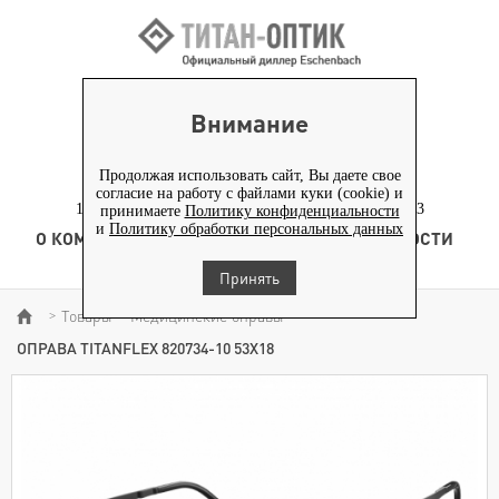
ВХОД ПАРТНЕРАМ
Внимание
+7 (919) 772-40-20
+7 (495) 653-82-70
Продолжая использовать сайт, Вы даете свое
согласие на работу с файлами куки (cookie) и
117186, г. Москва, Севастопольский проспект, д. 23
принимаете
Политику конфиденциальности
и
Политику обработки персональных данных
О КОМПАНИИ
ТОВАРЫ
ТЕХНОЛОГИЯ
НОВОСТИ
КОНТЕНТ
Принять
Товары
Медицинские оправы
>
>
>
ОПРАВА TITANFLEX 820734-10 53Х18