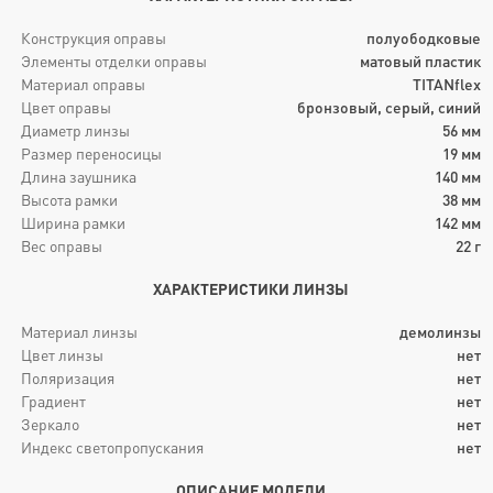
Конструкция оправы
полуободковые
Элементы отделки оправы
матовый пластик
Материал оправы
TITANflex
Цвет оправы
бронзовый, серый, синий
Диаметр линзы
56
мм
Размер переносицы
19
мм
Длина заушника
140
мм
Высота рамки
38
мм
Ширина рамки
142
мм
Вес оправы
22
г
ХАРАКТЕРИСТИКИ ЛИНЗЫ
Материал линзы
демолинзы
Цвет линзы
нет
Поляризация
нет
Градиент
нет
Зеркало
нет
Индекс светопропускания
нет
ОПИСАНИЕ МОДЕЛИ