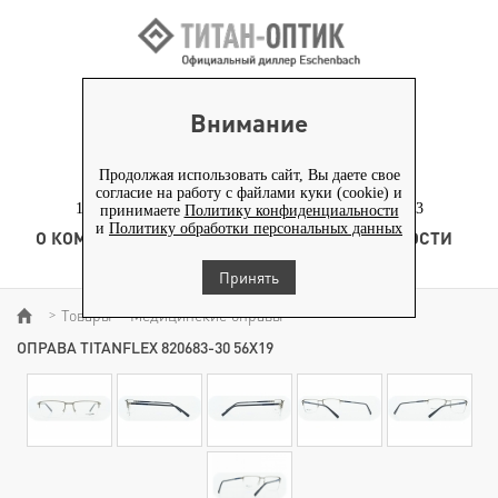
ВХОД ПАРТНЕРАМ
Внимание
+7 (919) 772-40-20
+7 (495) 653-82-70
Продолжая использовать сайт, Вы даете свое
согласие на работу с файлами куки (cookie) и
117186, г. Москва, Севастопольский проспект, д. 23
принимаете
Политику конфиденциальности
и
Политику обработки персональных данных
О КОМПАНИИ
ТОВАРЫ
ТЕХНОЛОГИЯ
НОВОСТИ
КОНТЕНТ
Принять
Товары
Медицинские оправы
>
>
>
ОПРАВА TITANFLEX 820683-30 56Х19