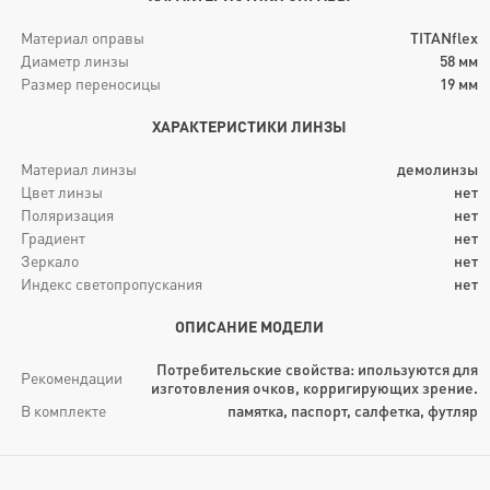
Материал оправы
TITANflex
Диаметр линзы
58
мм
Размер переносицы
19
мм
ХАРАКТЕРИСТИКИ ЛИНЗЫ
Материал линзы
демолинзы
Цвет линзы
нет
Поляризация
нет
Градиент
нет
Зеркало
нет
Индекс светопропускания
нет
ОПИСАНИЕ МОДЕЛИ
Потребительские свойства: ипользуются для
Рекомендации
изготовления очков, корригирующих зрение.
В комплекте
памятка, паспорт, салфетка, футляр