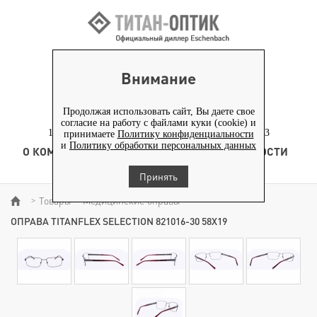
ВХОД ПАРТНЕРАМ
Внимание
+7 (919) 772-40-20
+7 (495) 653-82-70
Продолжая использовать сайт, Вы даете свое
согласие на работу с файлами куки (cookie) и
117186, г. Москва, Севастопольский проспект, д. 23
принимаете
Политику конфиденциальности
и
Политику обработки персональных данных
О КОМПАНИИ
ТОВАРЫ
ТЕХНОЛОГИЯ
НОВОСТИ
КОНТЕНТ
Принять
Товары
Медицинские оправы
>
>
>
ОПРАВА TITANFLEX SELECTION 821016-30 58X19