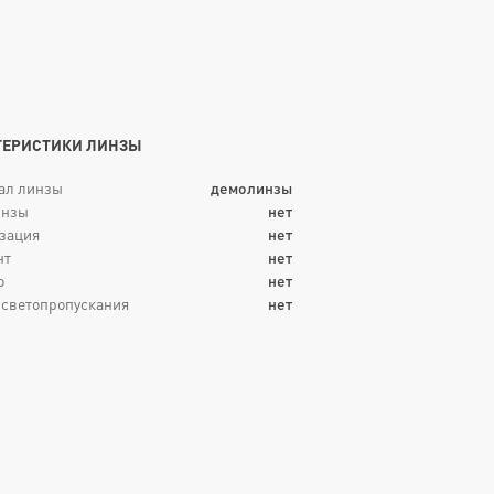
ТЕРИСТИКИ ЛИНЗЫ
ал линзы
демолинзы
инзы
нет
зация
нет
нт
нет
о
нет
 светопропускания
нет