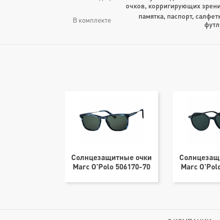
очков, корригирующих зрени
памятка, паспорт, салфет
В комплекте
футл
щитные очки
Солнцезащитные очки
Солнцезащ
lo 506165-40
Marc O'Polo 506170-70
Marc O'Pol