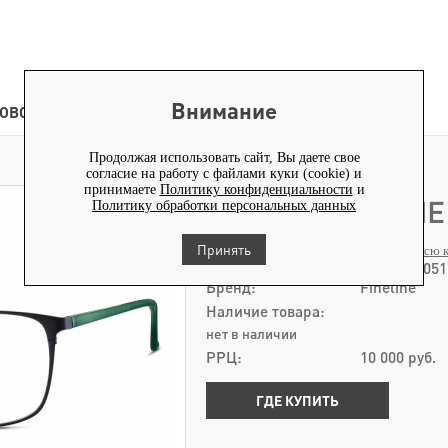
Внимание
ОВОСТИ
КОНТЕНТ
Продолжая использовать сайт, Вы даете свое
ОПРАВА FINELINE 891039-30 51Х17
>
согласие на работу с файлами куки (cookie) и
принимаете
Политику конфиденциальности
и
ОПРАВА FINELINE 
Политику обработки персональных данных
Коллекция 2019
Принять
Смотреть всю 
Артикул:
891039-3051
Бренд:
Fineline
Наличие товара:
нет в наличии
РРЦ:
10 000
руб.
ГДЕ КУПИТЬ