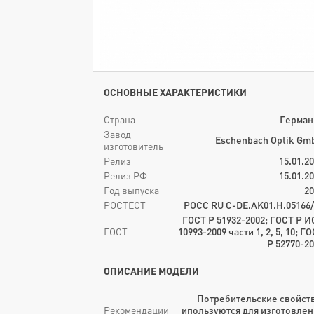
ОСНОВНЫЕ ХАРАКТЕРИСТИКИ
Страна
Герман
Завод
Eschenbach Optik Gm
изготовитель
Релиз
15.01.2
Релиз РФ
15.01.2
Год выпуска
20
РОСТЕСТ
РОСС RU C-DE.AK01.H.05166/
ГОСТ Р 51932-2002; ГОСТ Р И
ГОСТ
10993-2009 части 1, 2, 5, 10; Г
Р 52770-2
ОПИСАНИЕ МОДЕЛИ
Потребительские свойств
Рекомендации
ипользуются для изготовлен