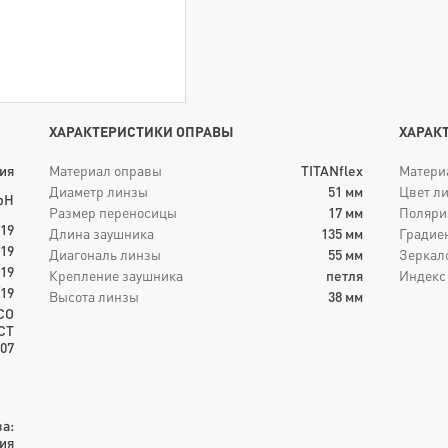
ХАРАКТЕРИСТИКИ ОПРАВЫ
ХАРАК
ия
Материал оправы
TITANflex
Матери
Диаметр линзы
51
мм
Цвет л
bH
Размер переносицы
17
мм
Поляри
019
Длина заушника
135
мм
Градие
019
Диагональ линзы
55
мм
Зеркал
19
Крепление заушника
петля
Индекс
19
Высота линзы
38
мм
СО
ОСТ
007
а:
ия