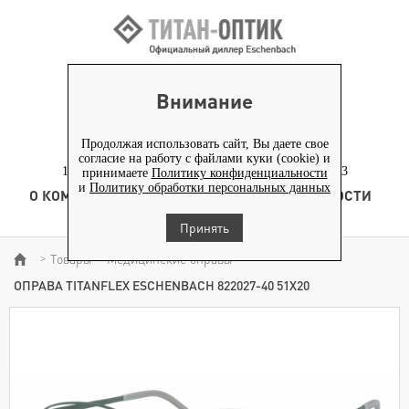
ВХОД ПАРТНЕРАМ
Внимание
+7 (919) 772-40-20
+7 (495) 653-82-70
Продолжая использовать сайт, Вы даете свое
согласие на работу с файлами куки (cookie) и
117186, г. Москва, Севастопольский проспект, д. 23
принимаете
Политику конфиденциальности
и
Политику обработки персональных данных
О КОМПАНИИ
ТОВАРЫ
ТЕХНОЛОГИЯ
НОВОСТИ
КОНТЕНТ
Принять
Товары
Медицинские оправы
>
>
>
ОПРАВА TITANFLEX ESCHENBACH 822027-40 51Х20