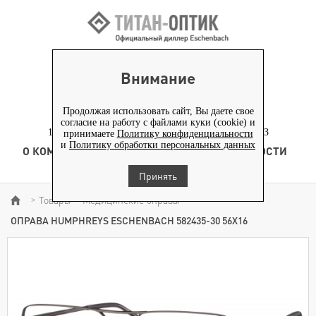
ВХОД ПАРТНЕРАМ
Внимание
+7 (919) 772-40-20
+7 (495) 653-82-70
Продолжая использовать сайт, Вы даете свое
согласие на работу с файлами куки (cookie) и
117186, г. Москва, Севастопольский проспект, д. 23
принимаете
Политику конфиденциальности
и
Политику обработки персональных данных
О КОМПАНИИ
ТОВАРЫ
ТЕХНОЛОГИЯ
НОВОСТИ
КОНТЕНТ
Принять
Товары
Медицинские оправы
>
>
>
ОПРАВА HUMPHREYS ESCHENBACH 582435-30 56Х16