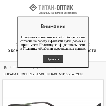
ВХОД ПАРТНЕРАМ
Внимание
+7 (919) 772-40-20
+7 (495) 653-82-70
Продолжая использовать сайт, Вы даете свое
согласие на работу с файлами куки (cookie) и
117186, г. Москва, Севастопольский проспект, д. 23
принимаете
Политику конфиденциальности
и
Политику обработки персональных данных
О КОМПАНИИ
ТОВАРЫ
ТЕХНОЛОГИЯ
НОВОСТИ
КОНТЕНТ
Принять
Товары
Медицинские оправы
>
>
>
ОПРАВА HUMPHREYS ESCHENBACH 581156-34 52Х18