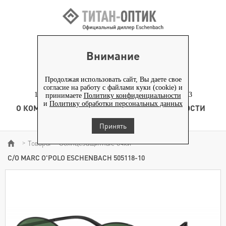
ВХОД ПАРТНЕРАМ
Внимание
+7 (919) 772-40-20
+7 (495) 653-82-70
Продолжая использовать сайт, Вы даете свое
согласие на работу с файлами куки (cookie) и
117186, г. Москва, Севастопольский проспект, д. 23
принимаете
Политику конфиденциальности
и
Политику обработки персональных данных
О КОМПАНИИ
ТОВАРЫ
ТЕХНОЛОГИЯ
НОВОСТИ
КОНТЕНТ
Принять
Товары
Солнцезащитные очки
>
>
>
С/О MARC O'POLO ESCHENBACH 505118-10