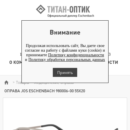
ВХОД ПАРТНЕРАМ
Внимание
+7 (919) 772-40-20
+7 (495) 653-82-70
Продолжая использовать сайт, Вы даете свое
согласие на работу с файлами куки (cookie) и
117186, г. Москва, Севастопольский проспект, д. 23
принимаете
Политику конфиденциальности
и
Политику обработки персональных данных
О КОМПАНИИ
ТОВАРЫ
ТЕХНОЛОГИЯ
НОВОСТИ
КОНТЕНТ
Принять
Товары
Медицинские оправы
>
>
>
ОПРАВА JOS ESCHENBACH 980006-00 55Х20