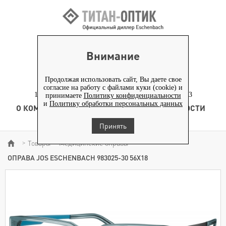
ВХОД ПАРТНЕРАМ
Внимание
+7 (919) 772-40-20
+7 (495) 653-82-70
Продолжая использовать сайт, Вы даете свое
согласие на работу с файлами куки (cookie) и
117186, г. Москва, Севастопольский проспект, д. 23
принимаете
Политику конфиденциальности
и
Политику обработки персональных данных
О КОМПАНИИ
ТОВАРЫ
ТЕХНОЛОГИЯ
НОВОСТИ
КОНТЕНТ
Принять
Товары
Медицинские оправы
>
>
>
ОПРАВА JOS ESCHENBACH 983025-30 56Х18