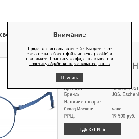
Внимание
ОВОСТИ
КОНТЕНТ
Продолжая использовать сайт, Вы даете свое
ОПРАВА JOS ESCHENBACH 981075-70 51Х21
>
согласие на работу с файлами куки (cookie) и
принимаете
Политику конфиденциальности
и
ОПРАВА JOS ESCH
Политику обработки персональных данных
51Х21
Принять
Артикул:
981075-7051
Бренд:
JOS. Eschen
Наличие товара:
Склад Москва:
мало
РРЦ:
19 500
руб.
ГДЕ КУПИТЬ