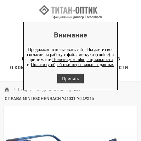
ВХОД ПАРТНЕРАМ
Внимание
+7 (919) 772-40-20
+7 (495) 653-82-70
Продолжая использовать сайт, Вы даете свое
согласие на работу с файлами куки (cookie) и
117186, г. Москва, Севастопольский проспект, д. 23
принимаете
Политику конфиденциальности
и
Политику обработки персональных данных
О КОМПАНИИ
ТОВАРЫ
ТЕХНОЛОГИЯ
НОВОСТИ
КОНТЕНТ
Принять
Товары
Медицинские оправы
>
>
>
ОПРАВА MINI ESCHENBACH 741031-70 49Х15