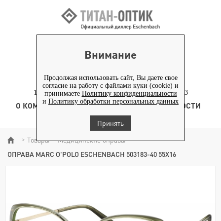
ВХОД ПАРТНЕРАМ
Внимание
+7 (919) 772-40-20
+7 (495) 653-82-70
Продолжая использовать сайт, Вы даете свое
согласие на работу с файлами куки (cookie) и
117186, г. Москва, Севастопольский проспект, д. 23
принимаете
Политику конфиденциальности
и
Политику обработки персональных данных
О КОМПАНИИ
ТОВАРЫ
ТЕХНОЛОГИЯ
НОВОСТИ
КОНТЕНТ
Принять
Товары
Медицинские оправы
>
>
>
ОПРАВА MARC O'POLO ESCHENBACH 503183-40 55Х16