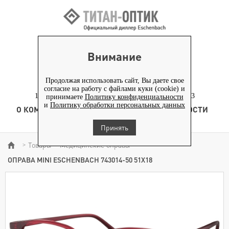
ВХОД ПАРТНЕРАМ
Внимание
+7 (919) 772-40-20
+7 (495) 653-82-70
Продолжая использовать сайт, Вы даете свое
согласие на работу с файлами куки (cookie) и
117186, г. Москва, Севастопольский проспект, д. 23
принимаете
Политику конфиденциальности
и
Политику обработки персональных данных
О КОМПАНИИ
ТОВАРЫ
ТЕХНОЛОГИЯ
НОВОСТИ
КОНТЕНТ
Принять
Товары
Медицинские оправы
>
>
>
ОПРАВА MINI ESCHENBACH 743014-50 51Х18