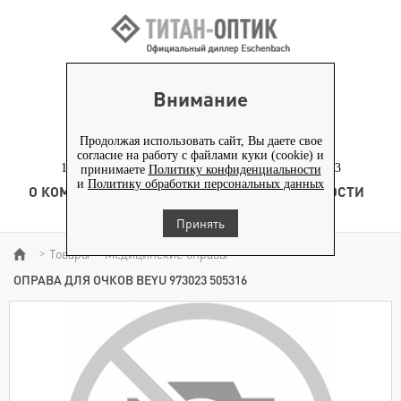
ВХОД ПАРТНЕРАМ
Внимание
+7 (919) 772-40-20
+7 (495) 653-82-70
Продолжая использовать сайт, Вы даете свое
согласие на работу с файлами куки (cookie) и
117186, г. Москва, Севастопольский проспект, д. 23
принимаете
Политику конфиденциальности
и
Политику обработки персональных данных
О КОМПАНИИ
ТОВАРЫ
ТЕХНОЛОГИЯ
НОВОСТИ
КОНТЕНТ
Принять
Товары
Медицинские оправы
>
>
>
ОПРАВА ДЛЯ ОЧКОВ BEYU 973023 505316